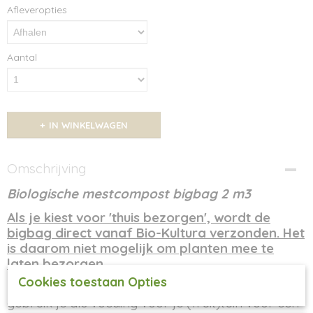
Afleveropties
Aantal
IN WINKELWAGEN
Omschrijving
Biologische mestcompost bigbag 2 m3
Als je kiest voor 'thuis bezorgen', wordt de
bigbag direct vanaf Bio-Kultura verzonden. Het
is daarom niet mogelijk om planten mee te
laten bezorgen.
Cookies toestaan Opties
De biologische mestcompost van Bio-Kultura
gebruik je als voeding voor je (fruit)tuin voor een