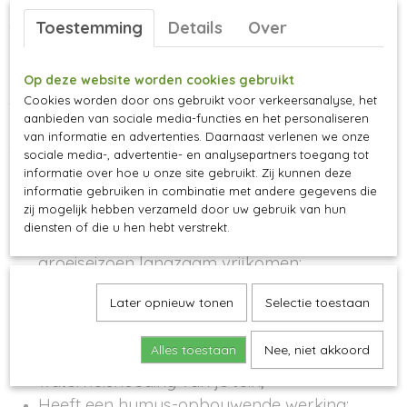
heel jaar. De mestcompost bestaat uit een
combinatie van dierlijke bemesting en
Toestemming
Details
Over
plantaardige compostsoorten. Met de biologische
mestcompost voed je je planten, stimuleer je het
Op deze website worden cookies gebruikt
bodemleven en verbeter je de waterhuishouding
Cookies worden door ons gebruikt voor verkeersanalyse, het
van je tuin.
aanbieden van sociale media-functies en het personaliseren
Met de mestcompost hoef je door het jaar heen
van informatie en advertenties. Daarnaast verlenen we onze
geen voeding toe te voegen.
sociale media-, advertentie- en analysepartners toegang tot
informatie over hoe u onze site gebruikt. Zij kunnen deze
informatie gebruiken in combinatie met andere gegevens die
De mestcompost:
zij mogelijk hebben verzameld door uw gebruik van hun
diensten of die u hen hebt verstrekt.
Is rijk aan voedingsstoffen die tijdens het
groeiseizoen langzaam vrijkomen;
Bevat spoorelementen, schimmels en
Later opnieuw tonen
Selectie toestaan
bacteriën (essentieel voor bodemleven en
planten);
Alles toestaan
Nee, niet akkoord
Verzorgt en verbetert het bodemleven en de
waterhuishouding van je tuin;
Heeft een humus-opbouwende werking;