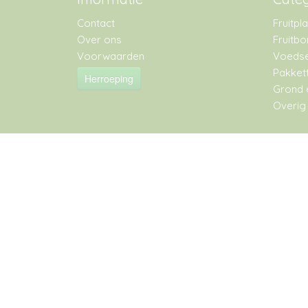
Contact
Fruitpl
Over ons
Fruitb
Voorwaarden
Voedse
Pakket
Herroeping
Grond 
Overig