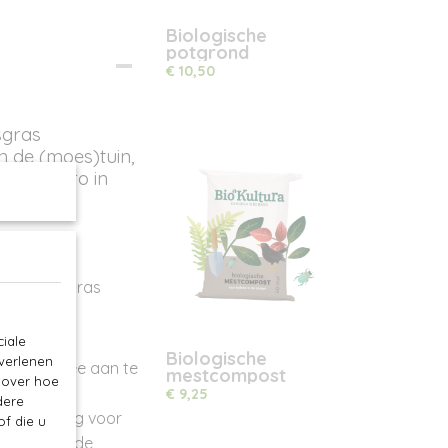
Biologische
potgrond
€ 10,50
sgras
n de (moes)tuin,
ts van stro in
 olifantsgras
iale
ampt.
Biologische
 verlenen
paadjes mee aan te
mestcompost
e over hoe
cm.
€ 9,25
dere
 in voeding voor
f die u
tering van de