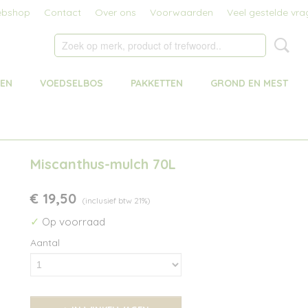
bshop
Contact
Over ons
Voorwaarden
Veel gestelde vra
MEN
VOEDSELBOS
PAKKETTEN
GROND EN MEST
Miscanthus-mulch 70L
€ 19,50
(inclusief btw 21%)
✓
Op voorraad
Aantal