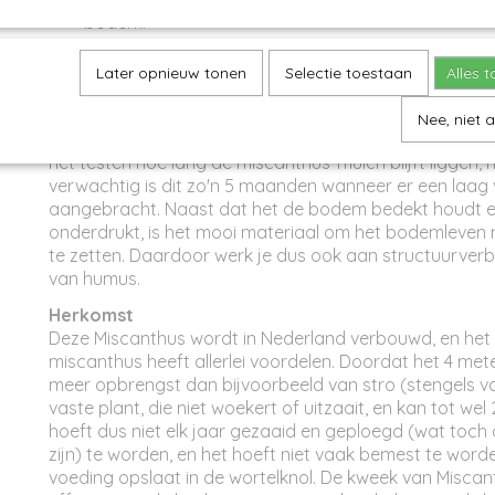
bodem.
Kun je mengen met ander organisch materiaal uit je
Later opnieuw tonen
Selectie toestaan
Alles 
snoeiafval. Zo maak je je eigen veelzijdige mulch.
Een zak van 70L is voldoende voor 1,5 á 2m2 indien je 
Nee, niet 
of onkruidonderdrukker gaat gebruiken. We zijn momen
het testen hoe lang de miscanthus-mulch blijft liggen,
verwachtig is dit zo'n 5 maanden wanneer er een laag
aangebracht. Naast dat het de bodem bedekt houdt e
onderdrukt, is het mooi materiaal om het bodemleven
te zetten. Daardoor werk je dus ook aan structuurver
van humus.
Herkomst
Deze Miscanthus wordt in Nederland verbouwd, en het
miscanthus heeft allerlei voordelen. Doordat het 4 meter
meer opbrengst dan bijvoorbeeld van stro (stengels va
vaste plant, die niet woekert of uitzaait, en kan tot wel
hoeft dus niet elk jaar gezaaid en geploegd (wat toch 
zijn) te worden, en het hoeft niet vaak bemest te wor
voeding opslaat in de wortelknol. De kweek van Miscan