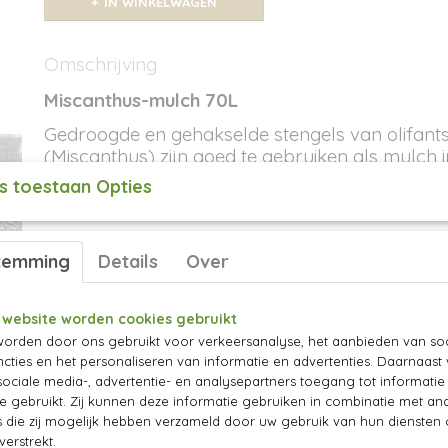
IN WINKELWAGEN
Omschrijving
Miscanthus-mulch 70L
Gedroogde en gehakselde stengels van olifant
(Miscanthus) zijn goed te gebruiken als mulch i
strooimateriaal op planten in potten, en in plaa
s toestaan Opties
dierenverblijven.
temming
Details
Over
Wat is het en waar gebruik je het voor?
Deze mulch van gedroogde en gehakselde stengels van
(Miscanthus):
 website worden cookies gebruikt
orden door ons gebruikt voor verkeersanalyse, het aanbieden van soc
Bedekt de bodem waardoor er minder vocht verd
cties en het personaliseren van informatie en advertenties. Daarnaast
Kun je gebruiken om onkruid te onderdrukken en 
ociale media-, advertentie- en analysepartners toegang tot informati
leggen. Gebruik dan in ieder geval een laag van 5 
te gebruikt. Zij kunnen deze informatie gebruiken in combinatie met an
Wordt verteerd door het bodemleven en omgezet
die zij mogelijk hebben verzameld door uw gebruik van hun diensten o
verstrekt.
planten. Draagt daarnaast bij aan structuurverbe