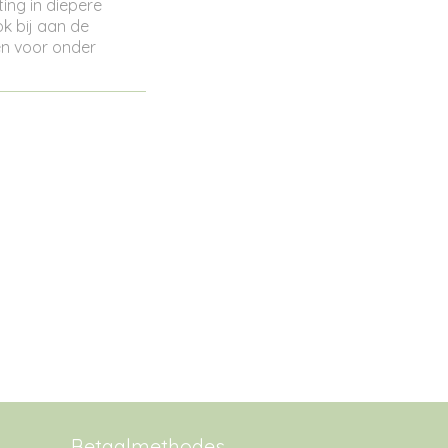
ing in diepere
k bij aan de
en voor onder
Betaalmethodes