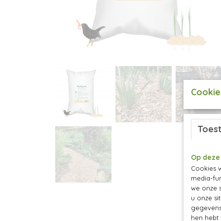
Cookie
Toes
Op deze
Cookies w
media-fun
we onze s
u onze si
gegevens 
hen hebt 