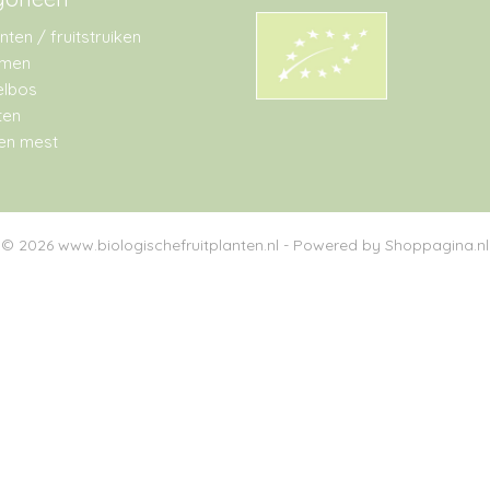
anten / fruitstruiken
omen
lbos
ten
en mest
© 2026 www.biologischefruitplanten.nl - Powered by Shoppagina.nl