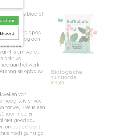
 tuin zoals blad of
toestaan
de snippers als pad
akkoord
teel zelf nog aan
 maar naar
 van 4-5 cm wordt
n onkruid
 mee aan het werk
betering en opbouw
Biologische
tuinaarde
€ 9,60
 kweken van
 hoog is, is er veel
n tarwe). Het is een
 20 jaar mee. Er
al niet goed zou
den omdat de plant
thus heeft gunstige