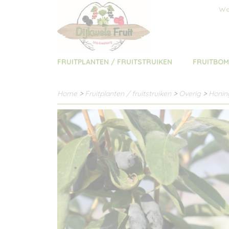
We
FRUITPLANTEN / FRUITSTRUIKEN
FRUITBO
Home
>
Fruitplanten / fruitstruiken
>
Overig
>
Honing