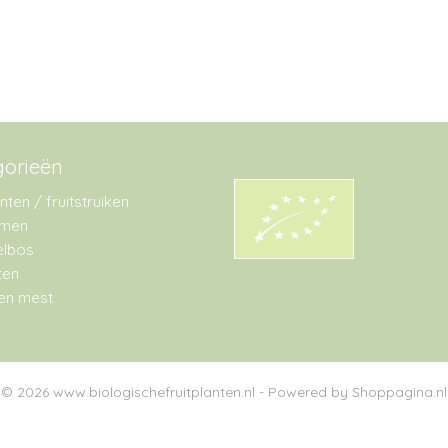
gorieën
anten / fruitstruiken
omen
lbos
ten
en mest
© 2026 www.biologischefruitplanten.nl - Powered by Shoppagina.nl