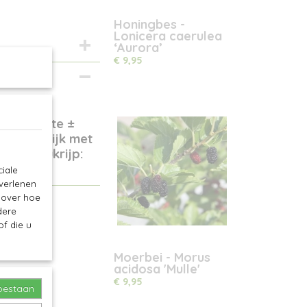
Honingbes -
Lonicera caerulea
‘Aurora’
€ 9,95
ijke hoogte ±
eer tegelijk met
ing. Plukrijp:
iale
 verlenen
e over hoe
dere
f die u
Moerbei - Morus
acidosa 'Mulle'
€ 9,95
toestaan