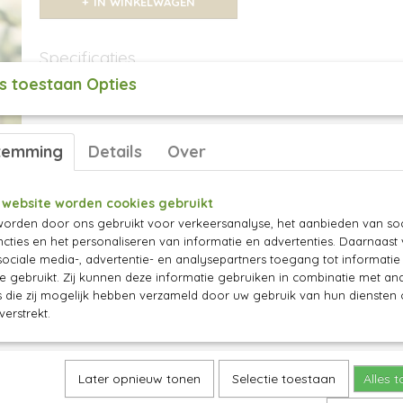
IN WINKELWAGEN
Specificaties
s toestaan Opties
Productcode
230-290
Omschrijving
Lonicera kamtschatica 'Martin'
temming
Details
Over
Vroege honingbes. Krachtige groei, uiteindel
150cm. De struik bloeit in maart-april. Ongev
Altaj, samen hebben ze een goede kruisbestuiv
 website worden cookies gebruikt
eind mei – begin juni.
orden door ons gebruikt voor verkeersanalyse, het aanbieden van soc
cties en het personaliseren van informatie en advertenties. Daarnaast
ociale media-, advertentie- en analysepartners toegang tot informati
te gebruikt. Zij kunnen deze informatie gebruiken in combinatie met an
die zij mogelijk hebben verzameld door uw gebruik van hun diensten o
verstrekt.
Later opnieuw tonen
Selectie toestaan
Alles 