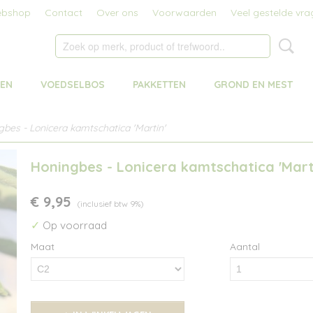
bshop
Contact
Over ons
Voorwaarden
Veel gestelde vra
MEN
VOEDSELBOS
PAKKETTEN
GROND EN MEST
bes - Lonicera kamtschatica 'Martin'
Honingbes - Lonicera kamtschatica 'Mart
€ 9,95
(inclusief btw 9%)
✓
Op voorraad
Maat
Aantal