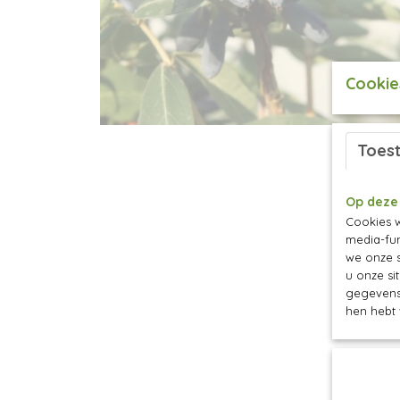
Cookie
Toes
Op deze
Cookies w
media-fun
we onze s
u onze si
gegevens 
hen hebt 