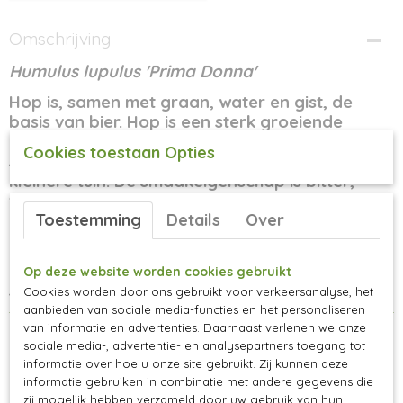
Omschrijving
Humulus lupulus 'Prima Donna'
Hop is, samen met graan, water en gist, de
basis van bier. Hop is een sterk groeiende
klimplant. 'Prima Donna' is een compacter
Cookies toestaan Opties
soort, wat daardoor geschikt is voor een
kleinere tuin. De smaakeigenschap is bitter,
fruitig en licht kruidig.
Toestemming
Details
Over
In de winter sterft het bovengrondse deel af.
Daarna loopt de plant in het voorjaar weer uit
met bloemen. Deze vormen in augustus-
Op deze website worden cookies gebruikt
september de bekende hopbellen.
Cookies worden door ons gebruikt voor verkeersanalyse, het
aanbieden van sociale media-functies en het personaliseren
van informatie en advertenties. Daarnaast verlenen we onze
sociale media-, advertentie- en analysepartners toegang tot
informatie over hoe u onze site gebruikt. Zij kunnen deze
informatie gebruiken in combinatie met andere gegevens die
Ook interessant
zij mogelijk hebben verzameld door uw gebruik van hun