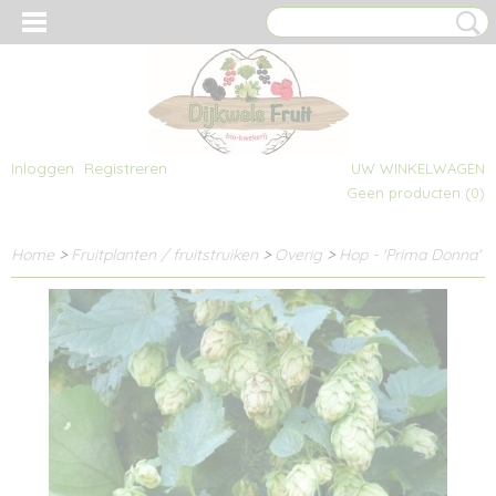
Inloggen
Registreren
UW WINKELWAGEN
Geen producten
(0)
Home
>
Fruitplanten / fruitstruiken
>
Overig
>
Hop - 'Prima Donna'