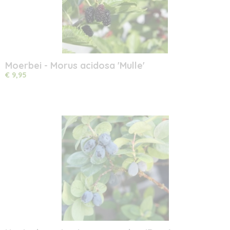
Moerbei - Morus acidosa 'Mulle'
€ 9,95