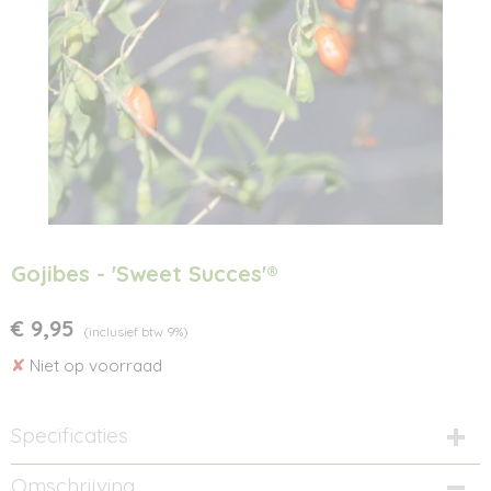
Gojibes - 'Sweet Succes'®
€ 9,95
(inclusief btw 9%)
✘
Niet op voorraad
Specificaties
Productcode
Omschrijving