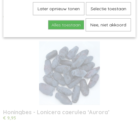
Later opnieuw tonen
Selectie toestaan
Moerbei - Morus acidosa 'Mulle'
€ 9,95
Alles toestaan
Nee, niet akkoord
Honingbes - Lonicera caerulea ‘Aurora’
€ 9,95