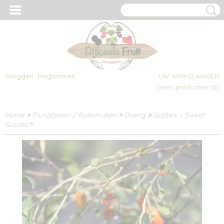
Inloggen
Registreren
UW WINKELWAGEN
Geen producten
(0)
Home
>
Fruitplanten / fruitstruiken
>
Overig
>
Gojibes - 'Sweet
Succes'®