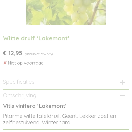
Witte druif ‘Lakemont’
€ 12,95
(inclusief btw 9%)
✘
Niet op voorraad
Specificaties
Productcode
Omschrijving
144-162
Vitis vinifera ‘Lakemont’
Pitarme witte tafeldruif. Geënt. Lekker zoet en
zelfbestuivend. Winterhard.