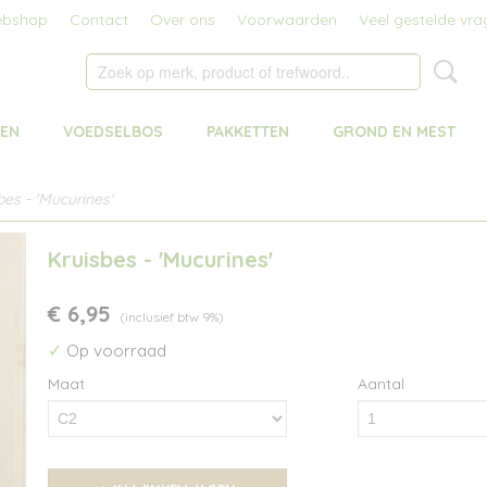
bshop
Contact
Over ons
Voorwaarden
Veel gestelde vra
MEN
VOEDSELBOS
PAKKETTEN
GROND EN MEST
bes - 'Mucurines'
Kruisbes - 'Mucurines'
€ 6,95
(inclusief btw 9%)
✓
Op voorraad
Maat
Aantal