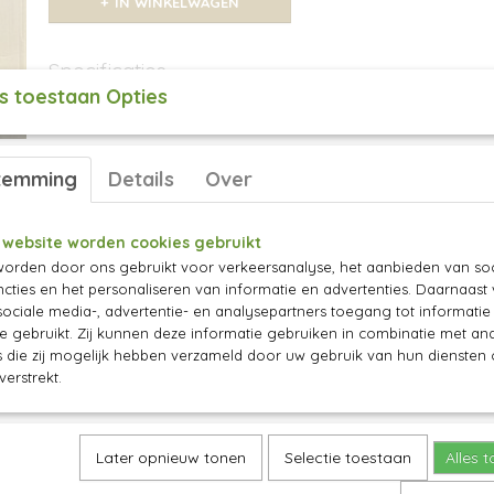
IN WINKELWAGEN
Specificaties
s toestaan Opties
Productcode
32-6
Omschrijving
Afmetingen (l,b,h)
60 x 0 x 0 cm
Een grote, smakelijke groene kruisbes. De kle
temming
Details
Over
geel, hoewel het een groene kruisbes is. Rijpi
 website worden cookies gebruikt
orden door ons gebruikt voor verkeersanalyse, het aanbieden van soc
cties en het personaliseren van informatie en advertenties. Daarnaast
ociale media-, advertentie- en analysepartners toegang tot informati
te gebruikt. Zij kunnen deze informatie gebruiken in combinatie met an
die zij mogelijk hebben verzameld door uw gebruik van hun diensten o
verstrekt.
Later opnieuw tonen
Selectie toestaan
Alles 