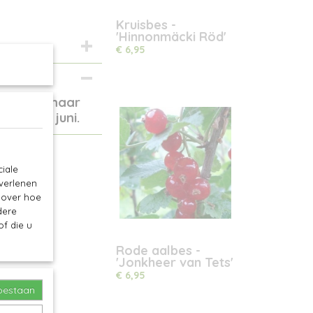
Kruisbes -
'Hinnonmäcki Röd'
€ 6,95
ur neigt naar
ng vanaf juni.
iale
 verlenen
e over hoe
dere
f die u
Rode aalbes -
'Jonkheer van Tets'
€ 6,95
toestaan