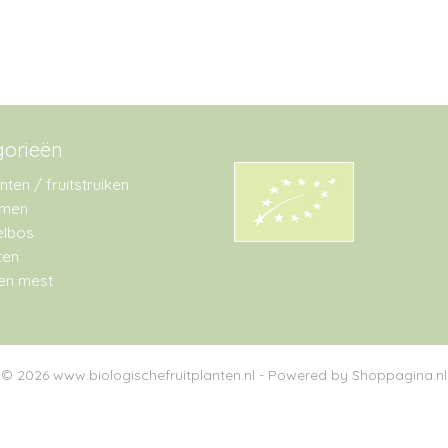
gorieën
anten / fruitstruiken
omen
lbos
ten
en mest
© 2026 www.biologischefruitplanten.nl - Powered by Shoppagina.nl