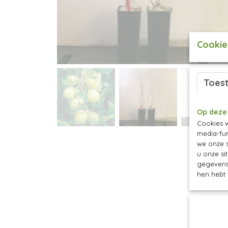
Cookie
Toes
Op deze
Cookies w
media-fun
we onze s
u onze si
gegevens 
hen hebt 