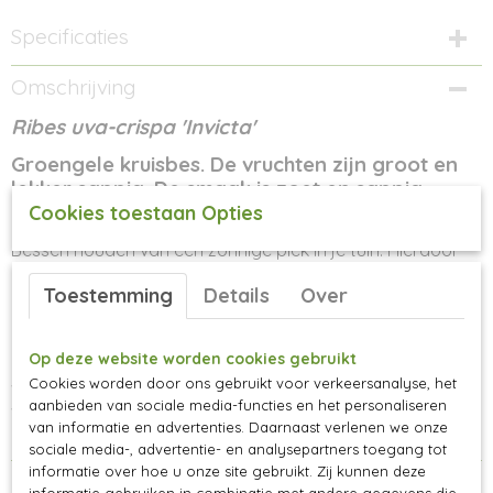
Specificaties
Productcode
Omschrijving
114-122
Ribes uva-crispa 'Invicta'
Groengele kruisbes. De vruchten zijn groot en
lekker sappig. De smaak is zoet en sappig.
Resistent tegen meeldauw.
Cookies toestaan Opties
Bessen houden van een zonnige plek in je tuin. Hierdoor
kleuren de bessen ook mooi. Houd het gewas open zodat
Toestemming
Details
Over
de zon ook overal bij kan, hierdoor heb je ook minder
kans op ziekten zoals meeldauw. Plantafstand in de rij is
ongeveer 2-2,5 struiken per meter. Snoei de struiken na de
Op deze website worden cookies gebruikt
pluk bij lekker droog weer. Bemesten doe je het best in het
Cookies worden door ons gebruikt voor verkeersanalyse, het
voorjaar met een samengestelde meststof waar zowel
aanbieden van sociale media-functies en het personaliseren
voedingsstoffen inzitten voor de groei (stikstof) als voor
van informatie en advertenties. Daarnaast verlenen we onze
de vruchten (kalium).
sociale media-, advertentie- en analysepartners toegang tot
informatie over hoe u onze site gebruikt. Zij kunnen deze