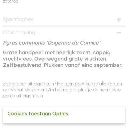
zaterda
Specificaties
Productcode
Omschrijving
42-33
Pyrus communis ‘Doyenne du Comice’
Afmetingen (l,b,h)
18 x 18 x 90 cm
Grote handpeer met heerlijk zacht, sappig
vruchtvlees. Overwegend grote vruchten.
Zelfbestuivend. Plukken vanaf eind september.
Zoete peer uit eigen tuin? Met een peer kun je alle kanten
op! Vanaf de zomer t/m het najaar pluk je de heerlijkste
peren uit eigen tuin.
Cookies toestaan Opties
Fruitbomen houden van een zonnige plek in de tuin, maar
kunnen ook in de halfschaduw staan.