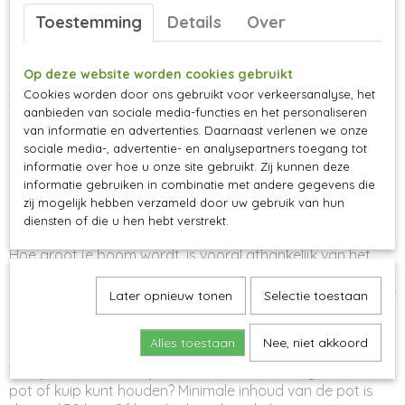
Krijgt de boom veel wind te verduren op de plek die je in
Toestemming
Details
Over
gedachten hebt? Zet er dan voor de zekerheid een
boompaal bij. In principe zijn de bomen geënt op een vrij
sterke onderstam, waardoor ondersteuning niet persé
Op deze website worden cookies gebruikt
noodzakelijk is. Graaf een ruim plantgat, ongeveer
Cookies worden door ons gebruikt voor verkeersanalyse, het
30x30x30 cm. Meng een deel van de losse grond met
aanbieden van sociale media-functies en het personaliseren
(mest)compost of goed verteerde bladaarde. Plant de
van informatie en advertenties. Daarnaast verlenen we onze
boom en let erop dat de entpunt, te herkennen aan de
sociale media-, advertentie- en analysepartners toegang tot
verdikking in de stam, boven de grond blijft. Geef je boom
informatie over hoe u onze site gebruikt. Zij kunnen deze
ook lekker water te drinken, en herhaal dit na een paar
informatie gebruiken in combinatie met andere gegevens die
dagen.
zij mogelijk hebben verzameld door uw gebruik van hun
diensten of die u hen hebt verstrekt.
Hoe groot wordt de boom?
Hoe groot je boom wordt, is vooral afhankelijk van het
snoeien en uitbuigen. Maar gemiddeld kun je uitgaan van
een cirkel met een diameter van 2 meter voor een gewone
Later opnieuw tonen
Selectie toestaan
boom en 1 meter voor een terrasboom.
Bomen in pot
Alles toestaan
Nee, niet akkoord
Wist je trouwens dat je een terrasboom ook goed in een
pot of kuip kunt houden? Minimale inhoud van de pot is